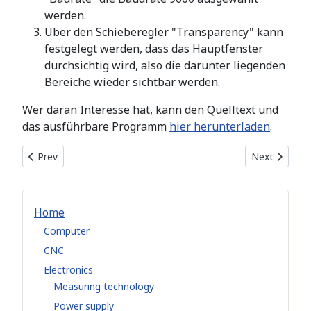
werden.
Über den Schieberegler "Transparency" kann
festgelegt werden, dass das Hauptfenster
durchsichtig wird, also die darunter liegenden
Bereiche wieder sichtbar werden.
Wer daran Interesse hat, kann den Quelltext und
das ausführbare Programm
hier herunterladen
.
Previous article: Splitter/Combiner - Funkamateur.de
Next article:
Prev
Next
Home
Computer
CNC
Electronics
Measuring technology
Power supply