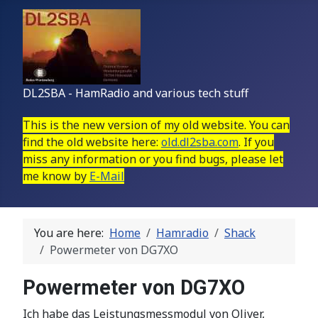
DL2SBA - HamRadio and various tech stuff
This is the new version of my old website. You can
find the old website here:
old.dl2sba.com
. If you
miss any information or you find bugs, please let
me know by
E-Mail
You are here:
Home
Hamradio
Shack
Powermeter von DG7XO
Powermeter von DG7XO
Ich habe das Leistungsmessmodul von Oliver,